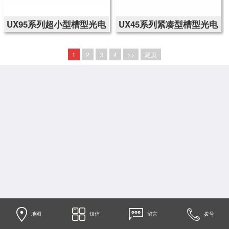
UX95系列超小型槽型光电
UX45系列紧凑型槽型光电
传感器
传感器
1
2
3
4
>>
尾页
地图
短信
留言
拨号