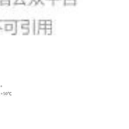
口。
+50℃