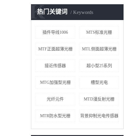
K
热门关键词
Keywords
插件导线1006
MTS标准光栅
MTF正面超薄光栅
MTL侧面超薄光栅
接近传感器
超小型25系列
MTG加强型光栅
槽型光电
光纤元件
MTD漫反射光栅
MTR防水型光栅
背景抑制光电传感器