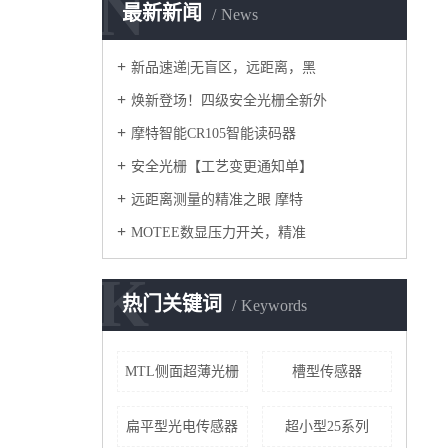
N
最新新闻
News
新品速递|无盲区，远距离，黑
焕新登场！四级安全光栅全新外
摩特智能CR105智能读码器
安全光栅【工艺变更通知单】
远距离测量的精准之眼 摩特
MOTEE数显压力开关，精准
K
热门关键词
Keywords
MTL侧面超薄光栅
槽型传感器
扁平型光电传感器
超小型25系列