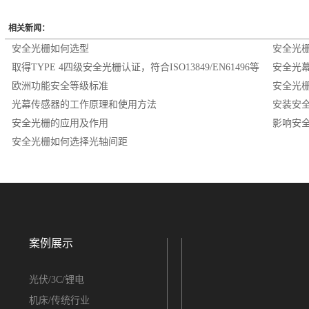
相关新闻：
安全光栅如何选型
安全光
取得TYPE 4四级安全光栅认证，符合ISO13849/EN61496等
安全光
欧洲功能安全等级标准
安全光
光幕传感器的工作原理和使用方法
安装安
安全光栅的应用及作用
影响安
安全光栅如何选择光轴间距
案例展示
光伏/3C/锂电
机床/传统行业