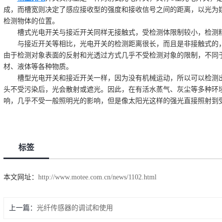
成，而槽宽则决定了感应接收型的强度和接收信号之间的距离，以光为
检测物体的位置。
槽式光电开关与接近开关同样无接触式，受检测体限制较小，检测精
与接近开关等相比，光电开关的检测距离很长，而且是非接触式的，
由于检测对象表面的反射和光透过方式几乎不受检测对象的限制，不同
材、液体等各种物质。
槽型光电开关和接近开关一样，因为没有机械运动，所以可以检测出
头不受污染后，光会散射或遮光。因此，在有活水蒸气、灰尘等多种环
响，几乎不受一般照明光的影响，但是像太阳光这样的强光直接照射到
标签
本文网址：
http://www.motee.com.cn/news/1102.html
上一篇：
光纤传感器的调试和使用