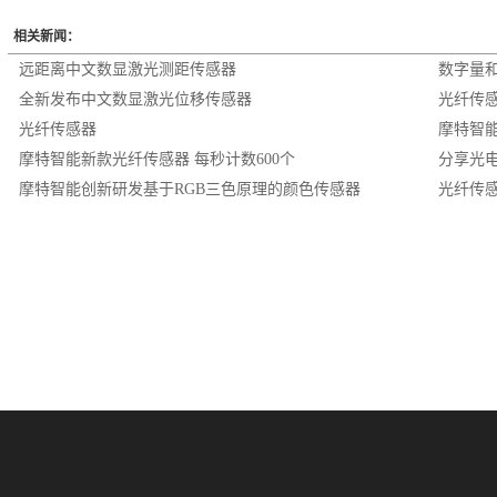
相关新闻：
远距离中文数显激光测距传感器
数字量
全新发布中文数显激光位移传感器
光纤传
光纤传感器
摩特智
摩特智能新款光纤传感器 每秒计数600个
分享光电
摩特智能创新研发基于RGB三色原理的颜色传感器
光纤传