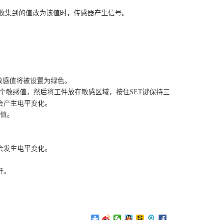
针收集到的值改为该值时，传感器产生信号。
，敏感值将被设置为绿色。
一个敏感值，然后将工件放在敏感区域，按住SET键保持三
会产生电平变化。
定值。
会发生电平变化。
开。